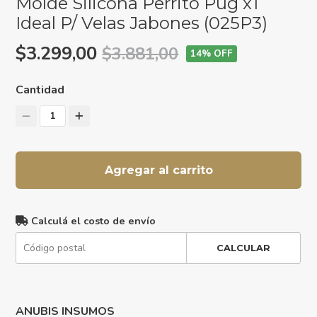
Molde Silicona Perrito Pug x1
Ideal P/ Velas Jabones (025P3)
$3.299,00
$3.881,00
14
% OFF
Cantidad
1
Agregar al carrito
Calculá el costo de envío
CALCULAR
ANUBIS INSUMOS