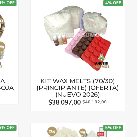
4% OFF
4% OFF
RA
KIT WAX MELTS (70/30)
SOJA
(PRINCIPIANTE) (OFERTA)
(NUEVO 2026)
0
$38.097,00
$40.102,00
5% OFF
5% OFF