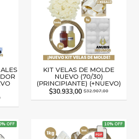
NALES
KIT VELAS DE MOLDE
ADOR
NUEVO (70/30)
EVO
(PRINCIPIANTE) (+NUEVO)
$30.933,00
$32.907,00
0
0% OFF
10% OFF