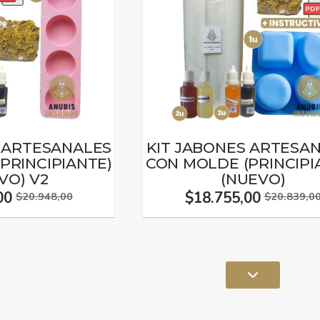
S ARTESANALES
KIT JABONES ARTESA
PRINCIPIANTE)
CON MOLDE (PRINCIPI
VO) V2
(NUEVO)
00
$18.755,00
$20.948,00
$20.839,0