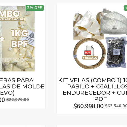
2% OFF
ERAS PARA
KIT VELAS (COMBO 1) 1
ELAS DE MOLDE
PABILO + OJALILLO
UEVO)
ENDURECEDOR + CU
PDF
00
$22.070,00
$60.998,00
$63.540,0