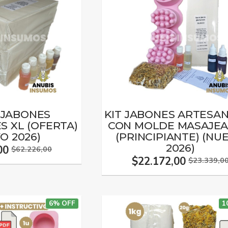
JABONES
KIT JABONES ARTESA
S XL (OFERTA)
CON MOLDE MASAJE
O 2026)
(PRINCIPIANTE) (NU
2026)
00
$62.226,00
$22.172,00
$23.339,0
6% OFF
1