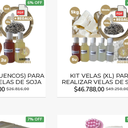
6% OFF
CUENCOS) PARA
KIT VELAS (XL) PA
ELAS DE SOJA
REALIZAR VELAS DE 
00
$46.788,00
$26.816,00
$49.250,0
7% OFF