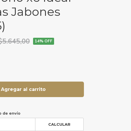
as Jabones
)
$5.645,00
14
% OFF
Agregar al carrito
o de envío
CALCULAR