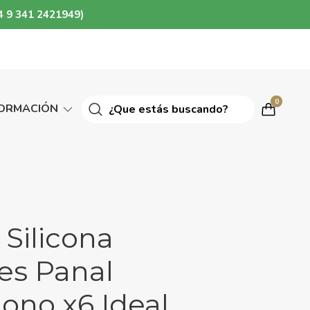
4 9 341 2421949)
0
FORMACIÓN
Silicona
es Panal
ono x6 Ideal